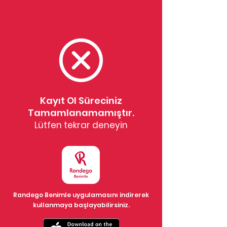
Kayıt Ol Süreciniz
Tamamlanamamıştır.
Lütfen tekrar deneyin
Randego Benimle uygulamasını indirerek
kullanmaya başlayabilirsiniz.